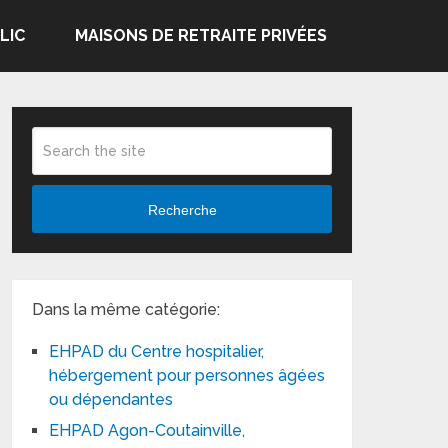
LIC
MAISONS DE RETRAITE PRIVÉES
Recherche
Dans la même catégorie:
EHPAD du Centre hospitalier,
hébergement pour personnes âgées
ou dépendantes
EHPAD Agon-Coutainville,