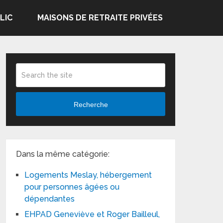
LIC
MAISONS DE RETRAITE PRIVÉES
Recherche
Dans la même catégorie:
Logements Meslay, hébergement
pour personnes âgées ou
dépendantes
EHPAD Geneviève et Roger Bailleul,