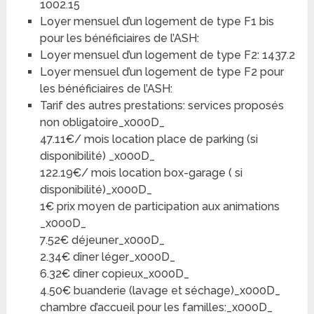
1002.15
Loyer mensuel d’un logement de type F1 bis
pour les bénéficiaires de l’ASH:
Loyer mensuel d’un logement de type F2: 1437.2
Loyer mensuel d’un logement de type F2 pour
les bénéficiaires de l’ASH:
Tarif des autres prestations: services proposés
non obligatoire_x000D_
47.11€/ mois location place de parking (si
disponibilité) _x000D_
122.19€/ mois location box-garage ( si
disponibilité)_x000D_
1€ prix moyen de participation aux animations
_x000D_
7.52€ déjeuner_x000D_
2.34€ dîner léger_x000D_
6.32€ dîner copieux_x000D_
4.50€ buanderie (lavage et séchage)_x000D_
chambre d’accueil pour les familles:_x000D_