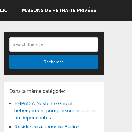
LIC
MAISONS DE RETRAITE PRIVÉES
Recherche
Dans la même catégorie:
EHPAD A Noste Le Gargale,
hébergement pour personnes âgées
ou dépendantes
Résidence autonomie Berlioz,