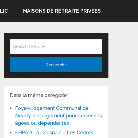
LIC
MAISONS DE RETRAITE PRIVÉES
Recherche
Dans la même catégorie:
Foyer-Logement Communal de
Neuilly, hébergement pour personnes
âgées ou dépendantes
EHPAD La Chesnaie – Les Cèdres,