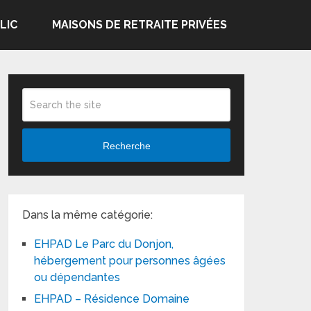
LIC
MAISONS DE RETRAITE PRIVÉES
Recherche
Dans la même catégorie:
EHPAD Le Parc du Donjon,
hébergement pour personnes âgées
ou dépendantes
EHPAD – Résidence Domaine