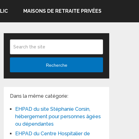
LIC
MAISONS DE RETRAITE PRIVÉES
Recherche
Dans la même catégorie:
EHPAD du site Stéphanie Corsin,
hébergement pour personnes âgées
ou dépendantes
EHPAD du Centre Hospitalier de